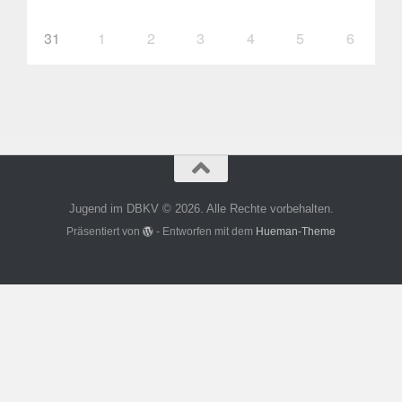
31
1
2
3
4
5
6
Jugend im DBKV © 2026. Alle Rechte vorbehalten.
Präsentiert von
- Entworfen mit dem
Hueman-Theme