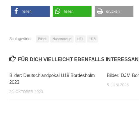
teilen
teilen
drucken
Schlagwörter:
Bilder
Nationencup
U14
U18
FÜR DICH VIELLEICHT EBENFALLS INTERESSAN
Bilder: Deutschlandpokal U18 Bordesholm
Bilder: DJM Bo
2023
5. JUNI 2026
29. OKTOBER 2023