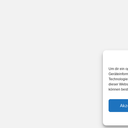
Um dir ein o
Geräteinfor
Technologien
dieser Websi
können best
Akz