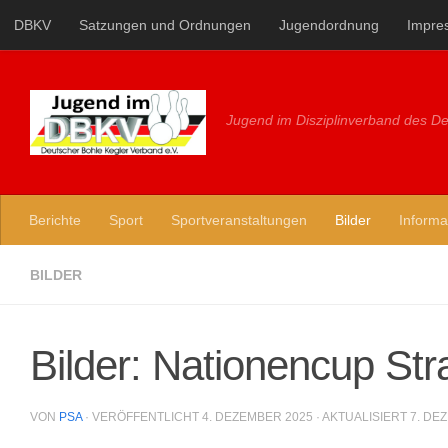
DBKV
Satzungen und Ordnungen
Jugendordnung
Impre
Zum Inhalt springen
Jugend im Disziplinverband des De
Berichte
Sport
Sportveranstaltungen
Bilder
Informa
BILDER
Bilder: Nationencup St
VON
PSA
· VERÖFFENTLICHT
4. DEZEMBER 2025
· AKTUALISIERT
7. DE