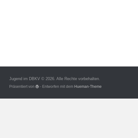
Jugend im DBKV © 2026. Alle Rechte vorbehalten.
Präsentiert von
- Entworfen mit dem
Hueman-Theme