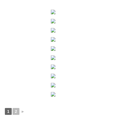
1
2
►