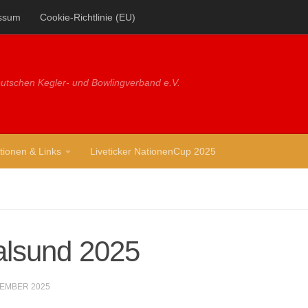
ssum
Cookie-Richtlinie (EU)
utschen Kegler- und Bowlingverband e.V.
tionen & Links
Liveticker NationenCup 2025
ralsund 2025
ZEMBER 2025