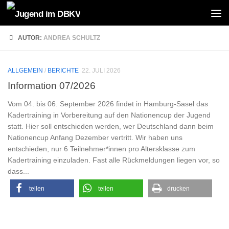
Zum Inhalt springen
AUTOR:
ANDREA SCHULTZ
ALLGEMEIN
/
BERICHTE
22. JULI 2026
Information 07/2026
Vom 04. bis 06. September 2026 findet in Hamburg-Sasel das
Kadertraining in Vorbereitung auf den Nationencup der Jugend
statt. Hier soll entschieden werden, wer Deutschland dann beim
Nationencup Anfang Dezember vertritt. Wir haben uns
entschieden, nur 6 Teilnehmer*innen pro Altersklasse zum
Kadertraining einzuladen. Fast alle Rückmeldungen liegen vor, so
dass...
teilen
teilen
drucken