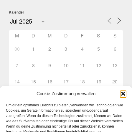
Kalender
M
D
M
D
F
S
S
30
1
2
3
4
5
6
7
8
9
10
11
12
13
14
15
16
17
18
19
20
Cookie-Zustimmung verwalten
21
22
23
24
25
26
27
Um dir ein optimales Erlebnis zu bieten, verwenden wir Technologien wie
Cookies, um Geräteinformationen zu speichern und/oder darauf
28
29
30
31
1
2
3
zuzugreifen. Wenn du diesen Technologien zustimmst, können wir Daten
wie das Surfverhalten oder eindeutige IDs auf dieser Website verarbeiten.
Wenn du deine Zustimmung nicht erteilst oder zurückziehst, können
bestimmte Merkmale und Funktionen beeinträchtigt werden.