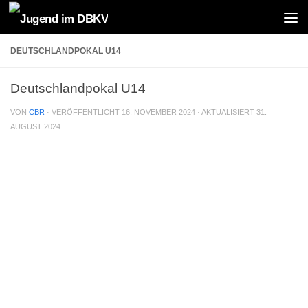
Zum Inhalt springen
DEUTSCHLANDPOKAL U14
Deutschlandpokal U14
VON
CBR
· VERÖFFENTLICHT
16. NOVEMBER 2024
· AKTUALISIERT
31.
AUGUST 2024