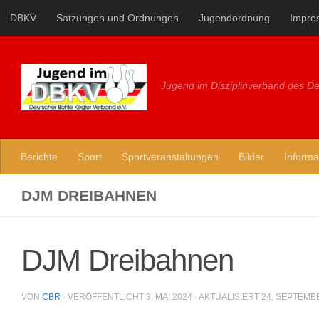
DBKV
Satzungen und Ordnungen
Jugendordnung
Impre
Zum Inhalt springen
Jugend im Disziplinverband des De
Berichte
Sport
Sportveranstaltungen
Bilder
Informa
DJM DREIBAHNEN
DJM Dreibahnen
VON
CBR
· VERÖFFENTLICHT
3. MAI 2024
· AKTUALISIERT
24. SEPTEMB