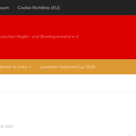
ssum
Cookie-Richtlinie (EU)
utschen Kegler- und Bowlingverband e.V.
tionen & Links
Liveticker NationenCup 2025
ER 2023