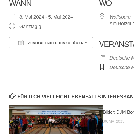
WANN
WO
3. Mai 2024 - 5. Mai 2024
Wolfsburg
Am Bötzel 
Ganztägig
VERANST
ZUM KALENDER HINZUFÜGEN
ICS herunterladen
Google Kalende
Deutsche M
Deutsche M
FÜR DICH VIELLEICHT EBENFALLS INTERESSAN
Bilder: DJM Bo
30. MAI 2025