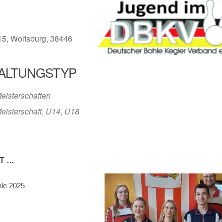
15, Wolfsburg, 38446
ALTUNGSTYP
r
iCalendar
Offic
eisterschaften
eisterschaft
,
U14
,
U18
T …
hle 2025