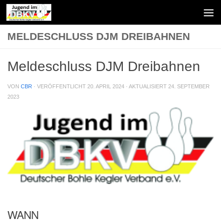
Zum Inhalt springen
MELDESCHLUSS DJM DREIBAHNEN
Meldeschluss DJM Dreibahnen
VON
CBR
· VERÖFFENTLICHT
20. APRIL 2024
· AKTUALISIERT
24. SEPTEMBER
2023
WANN