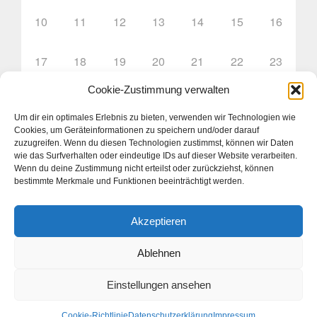
10
11
12
13
14
15
16
17
18
19
20
21
22
23
Cookie-Zustimmung verwalten
24
25
26
27
28
29
30
Um dir ein optimales Erlebnis zu bieten, verwenden wir Technologien wie
Cookies, um Geräteinformationen zu speichern und/oder darauf
31
1
2
3
4
5
6
zuzugreifen. Wenn du diesen Technologien zustimmst, können wir Daten
wie das Surfverhalten oder eindeutige IDs auf dieser Website verarbeiten.
Wenn du deine Zustimmung nicht erteilst oder zurückziehst, können
bestimmte Merkmale und Funktionen beeinträchtigt werden.
Akzeptieren
Ablehnen
Jugend im DBKV © 2026. Alle Rechte vorbehalten.
Einstellungen ansehen
Präsentiert von
- Entworfen mit dem
Hueman-Theme
Cookie-Richtlinie
Datenschutzerklärung
Impressum