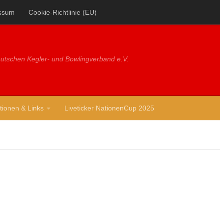
ssum
Cookie-Richtlinie (EU)
utschen Kegler- und Bowlingverband e.V.
tionen & Links
Liveticker NationenCup 2025