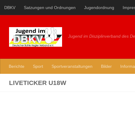
DBKV
Satzungen und Ordnungen
Jugendordnung
Impre
Zum Inhalt springen
Jugend im Disziplinverband des De
Berichte
Sport
Sportveranstaltungen
Bilder
Informa
LIVETICKER U18W