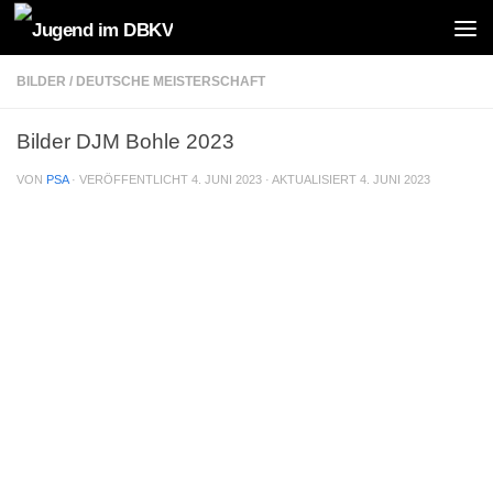
Zum Inhalt springen
BILDER
/
DEUTSCHE MEISTERSCHAFT
Bilder DJM Bohle 2023
VON
PSA
· VERÖFFENTLICHT
4. JUNI 2023
· AKTUALISIERT
4. JUNI 2023