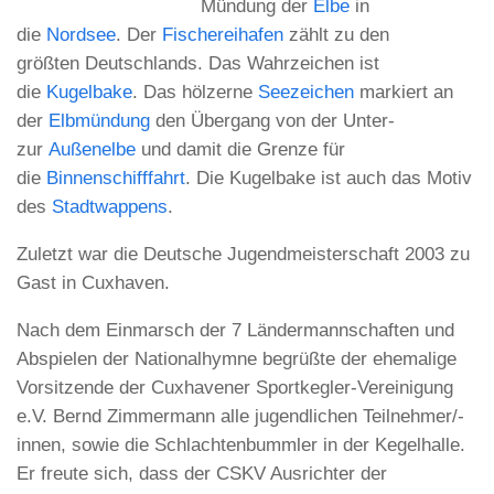
Mündung der
Elbe
in
die
Nordsee
. Der
Fischereihafen
zählt zu den
größten Deutschlands. Das Wahrzeichen ist
die
Kugelbake
. Das hölzerne
Seezeichen
markiert an
der
Elbmündung
den Übergang von der Unter-
zur
Außenelbe
und damit die Grenze für
die
Binnenschifffahrt
. Die Kugelbake ist auch das Motiv
des
Stadtwappens
.
Zuletzt war die Deutsche Jugendmeisterschaft 2003 zu
Gast in Cuxhaven.
Nach dem Einmarsch der 7 Ländermannschaften und
Abspielen der Nationalhymne begrüßte der ehemalige
Vorsitzende der Cuxhavener Sportkegler-Vereinigung
e.V. Bernd Zimmermann alle jugendlichen Teilnehmer/-
innen, sowie die Schlachtenbummler in der Kegelhalle.
Er freute sich, dass der CSKV Ausrichter der