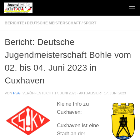
Zum Inhalt springen
BERICHTE
/
DEUTSCHE MEISTERSCHAFT
/
SPORT
Bericht: Deutsche
Jugendmeisterschaft Bohle vom
02. bis 04. Juni 2023 in
Cuxhaven
VON
PSA
· VERÖFFENTLICHT
17. JUNI 2023
· AKTUALISIERT
17. JUNI 2023
Kleine Info zu
Cuxhaven:
Cuxhaven ist eine
Stadt an der