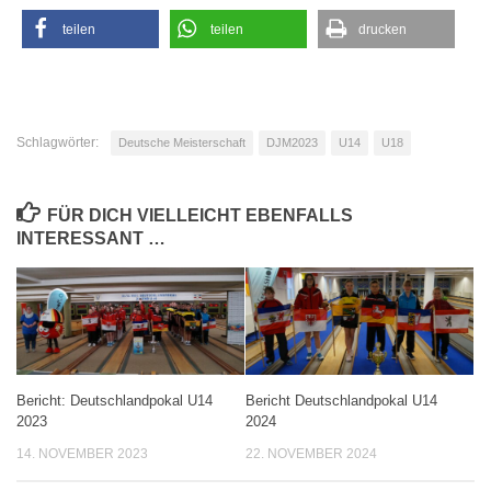
teilen
teilen
drucken
Schlagwörter:
Deutsche Meisterschaft
DJM2023
U14
U18
FÜR DICH VIELLEICHT EBENFALLS
INTERESSANT …
Bericht: Deutschlandpokal U14
Bericht Deutschlandpokal U14
2023
2024
14. NOVEMBER 2023
22. NOVEMBER 2024