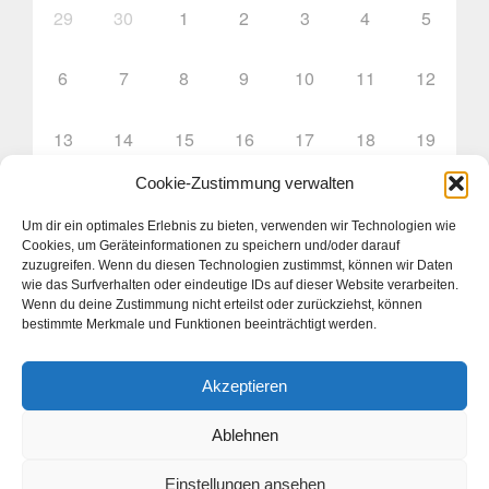
29
30
1
2
3
4
5
6
7
8
9
10
11
12
13
14
15
16
17
18
19
Cookie-Zustimmung verwalten
20
21
22
23
24
25
26
Um dir ein optimales Erlebnis zu bieten, verwenden wir Technologien wie
Cookies, um Geräteinformationen zu speichern und/oder darauf
27
28
29
30
31
1
2
zuzugreifen. Wenn du diesen Technologien zustimmst, können wir Daten
wie das Surfverhalten oder eindeutige IDs auf dieser Website verarbeiten.
Wenn du deine Zustimmung nicht erteilst oder zurückziehst, können
bestimmte Merkmale und Funktionen beeinträchtigt werden.
Akzeptieren
Ablehnen
Jugend im DBKV © 2026. Alle Rechte vorbehalten.
Einstellungen ansehen